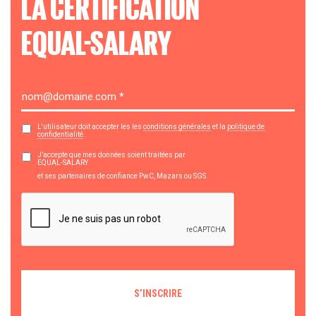
LA CERTIFICATION
EQUAL-SALARY
L'utilisateur doit accepter les les
conditions générales
et la
politique de
confidentialité
.
J’accepte que mes données soient traitées par
EQUAL-SALARY
et ses partenaires de confiance PwC, Mazars ou SGS.