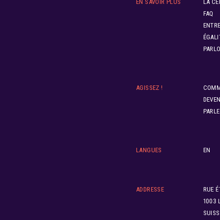
EN SAVOIR PLUS
LA CE
FAQ
ENTRE
ÉGALI
PARLO
AGISSEZ !
COMM
DEVE
PARLE
LANGUES
EN
ADDRESSE
RUE É
1003 
SUISS