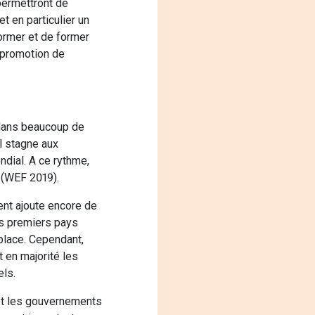
permettront de
t en particulier un
ormer et de former
 promotion de
é dans beaucoup de
al stagne aux
dial. A ce rythme,
s (WEF 2019).
ent ajoute encore de
les premiers pays
place. Cependant,
 en majorité les
els.
 et les gouvernements