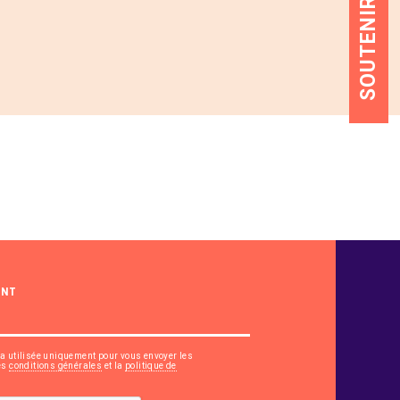
SOUTENIR
ANT
ra utilisée uniquement pour vous envoyer les
les
conditions générales
et la
politique de