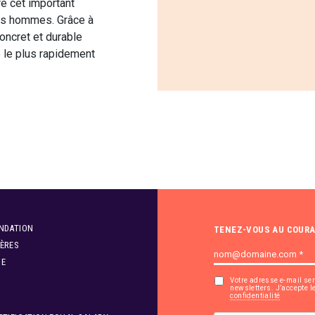
re cet important
 les hommes. Grâce à
oncret et durable
e le plus rapidement
NDATION
TENEZ-VOUS AU COUR
ÈRES
SE
Votre adresse e-mail se
newsletters. J’accepte 
confidentialité