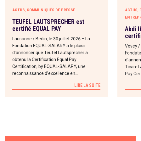
,
,
ACTUS
COMMUNIQUÉS DE PRESSE
ACTUS
ENTREPR
TEUFEL LAUTSPRECHER est
certifié EQUAL PAY
Abdi 
certif
Lausanne / Berlin, le 30 juillet 2026 – La
Fondation EQUAL-SALARY a le plaisir
Vevey / 
d’annoncer que Teufel Lautsprecher a
Fondati
obtenu la Certification Equal Pay
d’annon
Certification, by EQUAL-SALARY, une
Ticaret 
reconnaissance d’excellence en…
Pay Cert
LIRE LA SUITE