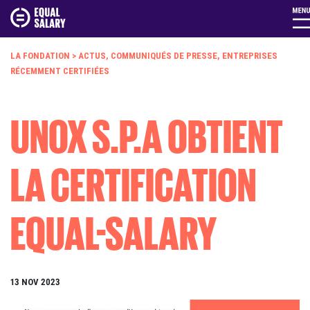
LA FONDATION
>
ACTUS
,
COMMUNIQUÉS DE PRESSE
,
ENTREPRISES
RÉCEMMENT CERTIFIÉES
UNOX S.P.A OBTIENT
LA CERTIFICATION
EQUAL-SALARY
13 NOV 2023