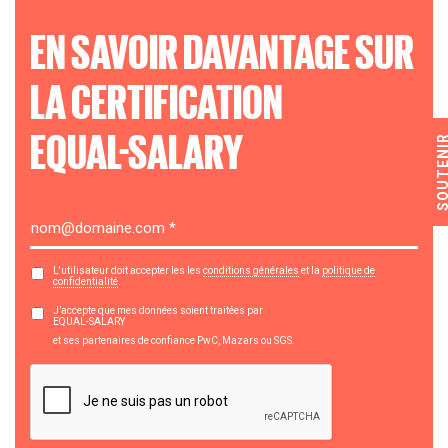
EN SAVOIR DAVANTAGE SUR
LA CERTIFICATION
EQUAL-SALARY
SOUTEN
L'utilisateur doit accepter les les
conditions générales
et la
politique de
confidentialité
.
J’accepte que mes données soient traitées par
EQUAL-SALARY
et ses partenaires de confiance PwC, Mazars ou SGS.