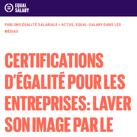
PARLONS ÉGALITÉ SALARIALE
>
ACTUS
,
EQUAL-SALARY DANS LES
MÉDIAS
CERTIFICATIONS
D’ÉGALITÉ POUR LES
ENTREPRISES: LAVER
SON IMAGE PAR LE