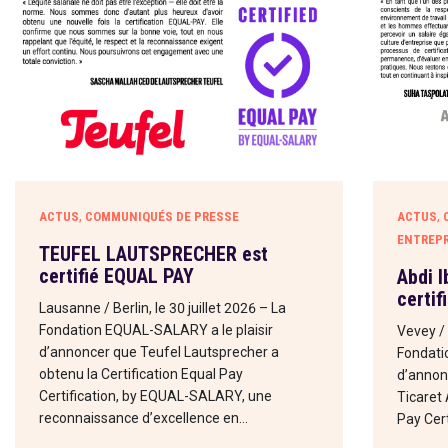
,
,
ACTUS
COMMUNIQUÉS DE PRESSE
ACTUS
ENTREPR
TEUFEL LAUTSPRECHER est
certifié EQUAL PAY
Abdi 
certif
Lausanne / Berlin, le 30 juillet 2026 – La
Fondation EQUAL-SALARY a le plaisir
Vevey / 
d’annoncer que Teufel Lautsprecher a
Fondati
obtenu la Certification Equal Pay
d’annon
Certification, by EQUAL-SALARY, une
Ticaret 
reconnaissance d’excellence en…
Pay Cert