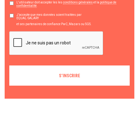
L'utilisateur doit accepter les les
conditions générales
et la
politique de
confidentialité
.
J’accepte que mes données soient traitées par
EQUAL-SALARY
et ses partenaires de confiance PwC, Mazars ou SGS.