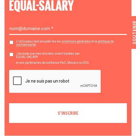
EQUAL-SALARY
SOUTEN
L'utilisateur doit accepter les les
conditions générales
et la
politique de
confidentialité
.
J’accepte que mes données soient traitées par
EQUAL-SALARY
et ses partenaires de confiance PwC, Mazars ou SGS.