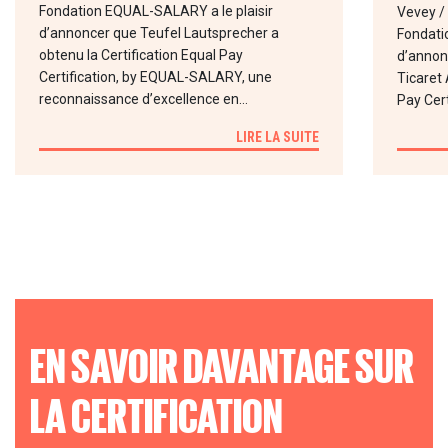
Fondation EQUAL-SALARY a le plaisir
Vevey / 
d’annoncer que Teufel Lautsprecher a
Fondati
obtenu la Certification Equal Pay
d’annon
Certification, by EQUAL-SALARY, une
Ticaret 
reconnaissance d’excellence en…
Pay Cert
LIRE LA SUITE
EN SAVOIR DAVANTAGE SUR
LA CERTIFICATION