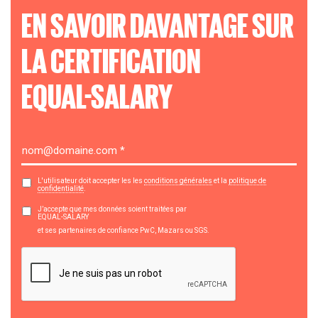
EN SAVOIR DAVANTAGE SUR
LA CERTIFICATION
EQUAL-SALARY
L'utilisateur doit accepter les les
conditions générales
et la
politique de
confidentialité
.
J’accepte que mes données soient traitées par
EQUAL-SALARY
et ses partenaires de confiance PwC, Mazars ou SGS.