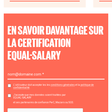
EN SAVOIR DAVANTAGE SUR
LA CERTIFICATION
EQUAL-SALARY
L'utilisateur doit accepter les les
conditions générales
et la
politique de
confidentialité
.
J’accepte que mes données soient traitées par
EQUAL-SALARY
et ses partenaires de confiance PwC, Mazars ou SGS.