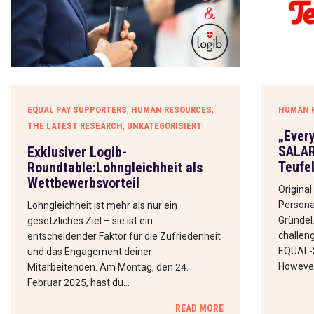
,
,
EQUAL PAY SUPPORTERS
HUMAN RESOURCES
HUMAN 
,
THE LATEST RESEARCH
UNKATEGORISIERT
„Ever
SALAR
Exklusiver Logib-
Teufe
Roundtable:Lohngleichheit als
Wettbewerbsvorteil
Original
Personal
Lohngleichheit ist mehr als nur ein
Gründel
gesetzliches Ziel – sie ist ein
challen
entscheidender Faktor für die Zufriedenheit
EQUAL-S
und das Engagement deiner
However
Mitarbeitenden. Am Montag, den 24.
Februar 2025, hast du…
READ MORE